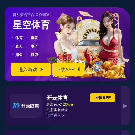
经典案例
首页
经典案例