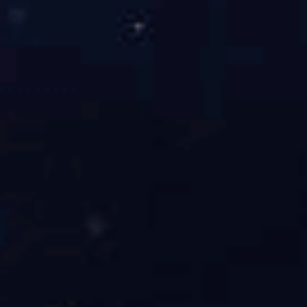
Subscribe
导航
网站地图
介绍
九游ninegame
SiteMap
经典案例
新闻播报
服务类型
互动
九游体育
找到我们