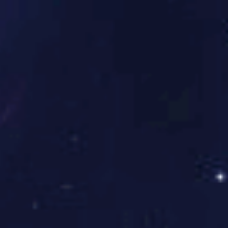
场中的每一场对决，很多时候都不是单打独斗，而是考验整
个团队的协作与默契。例如，《Dota 2》和《英雄联盟》这
类MOBA游戏中，团队合作与战术执行力是决定胜负的关
键。一个优秀的团队往往能够在敌人最薄弱的环节展开猛烈
攻击，发挥团队成员间的优势，迅速摧毁敌人的防线。
团队合作的核心在于成员之间的分工与配合。在这些游戏
中，每个成员的角色和职责不同，通常会有坦克、输出和辅
助等不同类型的角色。优秀的团队能够利用这些角色的特性
进行合理的
long8
战术分配，从而实现资源和战力的最大
化。例如，坦克角色的职责是吸引敌人的攻击，而输出角色
则负责打击敌人，辅助角色则提供治疗或增益效果，三者的
配合决定了团队作战的效果。
此外，团队合作的另一关键在于沟通和指挥。一个队伍能否
成功，指挥的作用至关重要。指挥者不仅要了解每个队员的
特点，还要实时调整战术，并通过有效的指令来控制全局。